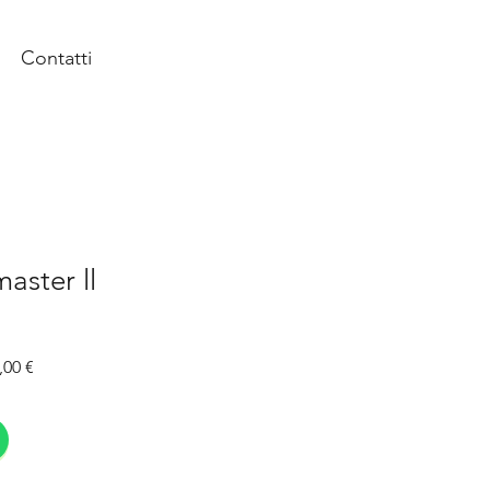
Contatti
aster ll
Prezzo
,00 €
re
scontato