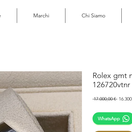
e
Marchi
Chi Siamo
Rolex gmt m
126720vtnr
Prezzo
 17.000,00 € 
16.300
regola
WhatsApp