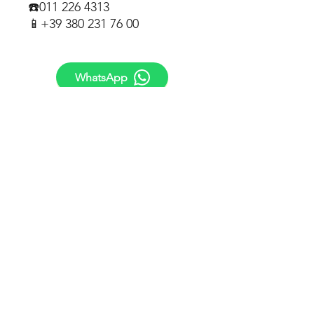
☎️011 226 4313
📱+39 380 231 76 00
WhatsApp
Chiama
SEGUICI
Nuova Orologi Torino S.R.L.
C.so Francia 201/B, 10139 Torino (TO)
Telefono: 011 226 313
Capitale Sociale: 10.000€ interamente versato
Sede legale: Via Giacomo Bove 8, 10129 (TO)